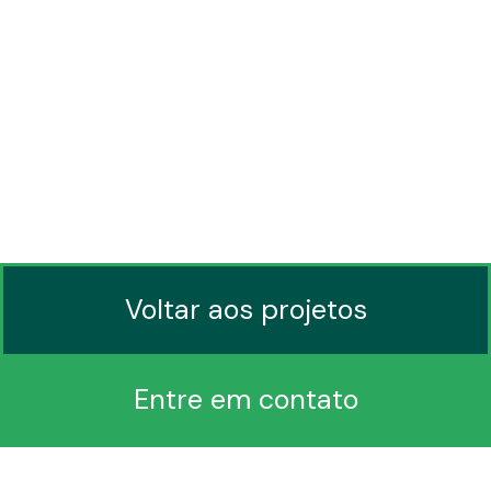
Ranking das maquiagens mais votadas;
Listas de participantes;
Envios de fotos e vídeos;
Compartilhamento de informações do
aplicativo no Facebook.
Voltar aos projetos
Entre em contato