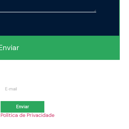
Enviar
Inscreva-se na nossa newsletter e saiba
tudo sobre a Devmaker.
Enviar
Política de Privacidade